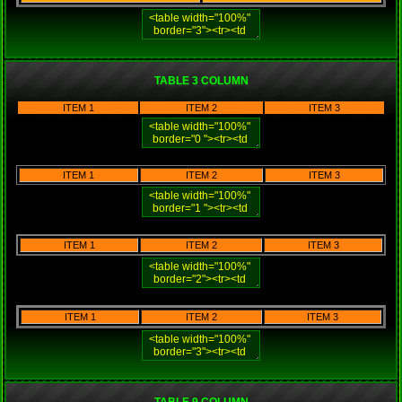
TABLE 3 COLUMN
ITEM 1
ITEM 2
ITEM 3
ITEM 1
ITEM 2
ITEM 3
ITEM 1
ITEM 2
ITEM 3
ITEM 1
ITEM 2
ITEM 3